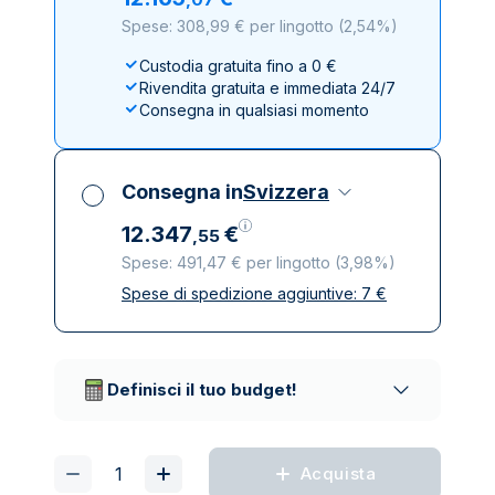
Spese: 308,99 € per lingotto
(
2,54%
)
Custodia gratuita fino a 0 €
Rivendita gratuita e immediata 24/7
Consegna in qualsiasi momento
Consegna in
Svizzera
12
.
347
€
,
55
Spese: 491,47 € per lingotto
(
3,98%
)
Spese di spedizione aggiuntive:
7
€
Tutte le tasse incluse
Spedizione assicurata e discreta
Società di trasporto affidabili
Definisci il tuo budget!
Acquista