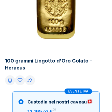
100 grammi Lingotto d'Oro Colato -
Heraeus
ESENTE IVA
Custodia nei nostri caveau
12
.
165
€
,
07