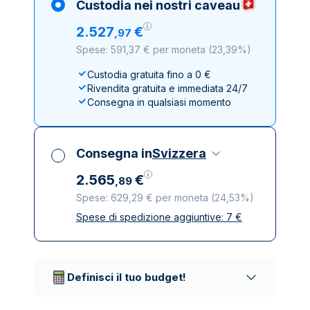
Custodia nei nostri caveau
2
.
527
€
,
97
Spese: 591,37 € per moneta
(
23,39%
)
Custodia gratuita fino a 0 €
Rivendita gratuita e immediata 24/7
Consegna in qualsiasi momento
Consegna in
Svizzera
2
.
565
€
,
89
Spese: 629,29 € per moneta
(
24,53%
)
Spese di spedizione aggiuntive:
7
€
Tutte le tasse incluse
Spedizione assicurata e discreta
Società di trasporto affidabili
Definisci il tuo budget!