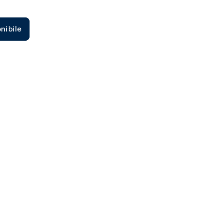
Zecca dello Stato italiano
nibile