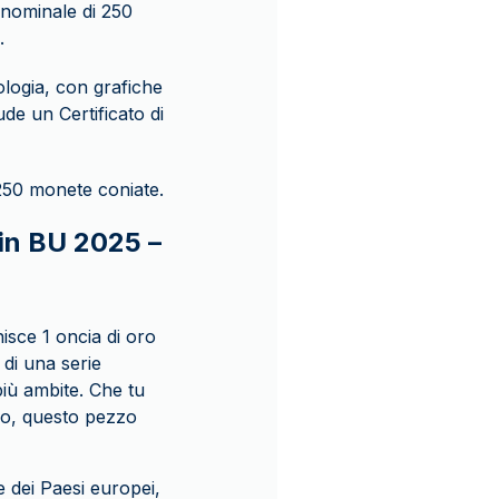
 nominale di 250
.
ologia, con grafiche
de un Certificato di
i 250 monete coniate.
oin BU 2025 –
isce 1 oncia di oro
 di una serie
più ambite. Che tu
sico, questo pezzo
 dei Paesi europei,