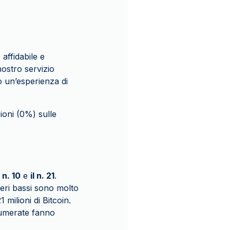
affidabile e
nostro servizio
o un’esperienza di
ioni (0%) sulle
l n. 10
e
il n. 21
.
meri bassi sono molto
milioni di Bitcoin.
numerate fanno