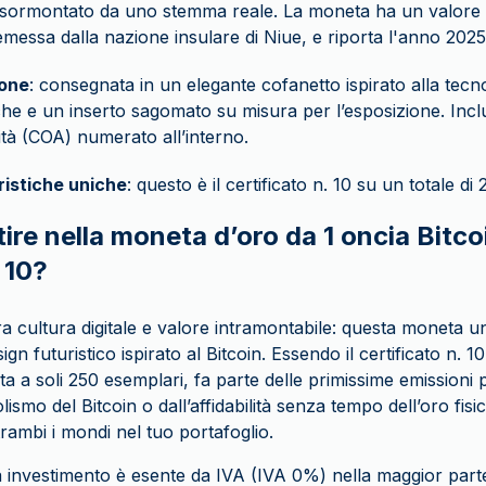
 e sormontato da uno stemma reale. La moneta ha un valore
 emessa dalla nazione insulare di Niue, e riporta l'anno 2025
one
: consegnata in un elegante cofanetto ispirato alla tecn
iche e un inserto sagomato su misura per l’esposizione. Inclu
ità (COA) numerato all’interno.
ristiche uniche
: questo è il certificato n. 10 su un totale d
ire nella moneta d’oro da 1 oncia Bitc
. 10?
 cultura digitale e valore intramontabile: questa moneta un
n futuristico ispirato al Bitcoin. Essendo il certificato n. 10
ta a soli 250 esemplari, fa parte delle primissime emissioni 
olismo del Bitcoin o dall’affidabilità senza tempo dell’oro fi
trambi i mondi nel tuo portafoglio.
a investimento è esente da IVA (IVA 0%) nella maggior parte