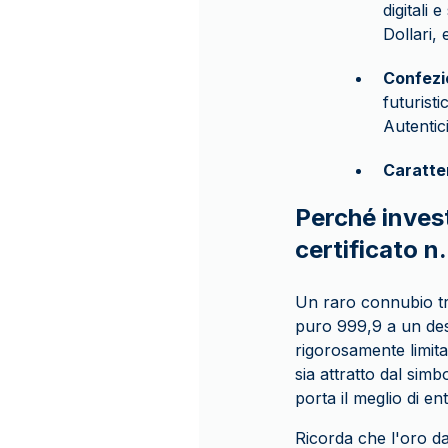
digitali
Dollari,
Confezi
futurist
Autentic
Caratte
Perché invest
certificato n
Un raro connubio tra
puro 999,9 a un desig
rigorosamente limita
sia attratto dal simb
porta il meglio di en
Ricorda che l'oro d