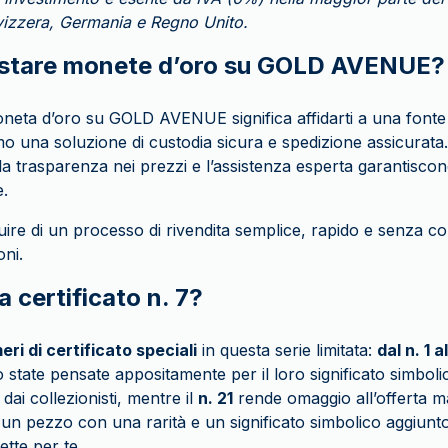
 Svizzera, Germania e Regno Unito.
istare monete d’oro su GOLD AVENUE?
neta d’oro su GOLD AVENUE significa affidarti a una fonte 
mo una soluzione di custodia sicura e spedizione assicurata. 
, la trasparenza nei prezzi e l’assistenza esperta garantisco
e.
ruire di un processo di rivendita semplice, rapido e senza 
oni.
a certificato n. 7?
eri di certificato speciali
in questa serie limitata:
dal n. 1 a
 state pensate appositamente per il loro significato simbol
dai collezionisti, mentre il
n. 21
rende omaggio all’offerta ma
i un pezzo con una rarità e un significato simbolico aggiunto
tte per te.