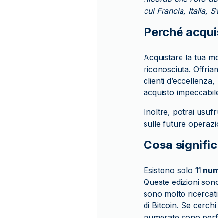
cui Francia, Italia,
Perché acqu
Acquistare la tua mo
riconosciuta. Offria
clienti d’eccellenza
acquisto impeccabil
Inoltre, potrai usuf
sulle future operazi
Cosa signific
Esistono solo
11 num
Queste edizioni sono
sono molto ricercati 
di Bitcoin. Se cerch
numerate sono perfe