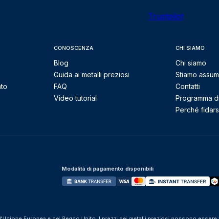
Trustpilot
CONOSCENZA
CHI SIAMO
Blog
Chi siamo
Guida ai metalli preziosi
Stiamo assu
nto
FAQ
Contatti
Video tutorial
Programma di 
Perché fidarsi
Modalità di pagamento disponibili
ll'Unione Europea e nel Regno Unito. I prezzi dei metalli preziosi possono essere v