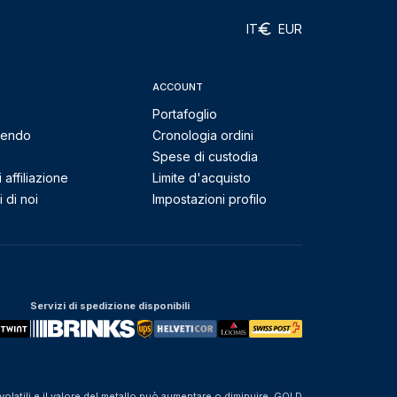
IT
EUR
ACCOUNT
Portafoglio
mendo
Cronologia ordini
Spese di custodia
affiliazione
Limite d'acquisto
 di noi
Impostazioni profilo
Servizi di spedizione disponibili
olatili e il valore del metallo può aumentare o diminuire. GOLD