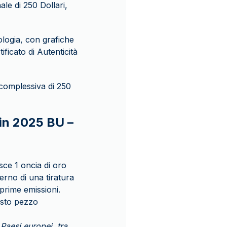
le di 250 Dollari,
ologia, con grafiche
ficato di Autenticità
a complessiva di 250
oin 2025 BU –
sce 1 oncia di oro
terno di una tiratura
 prime emissioni.
uesto pezzo
Paesi europei, tra