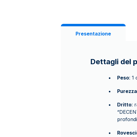
Presentazione
Dettagli del 
Peso
: 1
Purezza
Dritto
: 
“DECENT
profondit
Rovesci