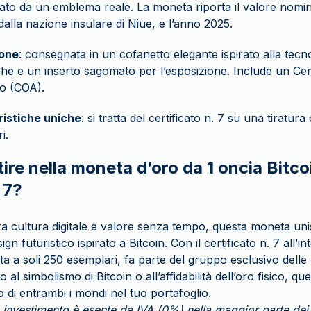
to da un emblema reale. La moneta riporta il valore nomina
alla nazione insulare di Niue, e l’anno 2025.
one
: consegnata in un cofanetto elegante ispirato alla tecn
iche e un inserto sagomato per l’esposizione. Include un Certi
o (COA).
ristiche uniche
: si tratta del certificato n. 7 su una tiratur
i.
ire nella moneta d’oro da 1 oncia Bitc
 7?
a cultura digitale e valore senza tempo, questa moneta uni
n futuristico ispirato a Bitcoin. Con il certificato n. 7 all’in
ta a soli 250 esemplari, fa parte del gruppo esclusivo delle
o al simbolismo di Bitcoin o all’affidabilità dell’oro fisico, q
o di entrambi i mondi nel tuo portafoglio.
 investimento è esente da IVA (0%) nella maggior parte dei 