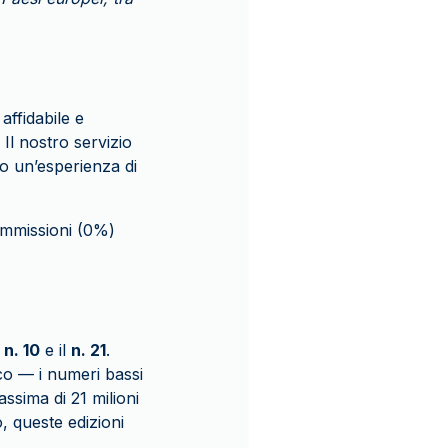
affidabile e
Il nostro servizio
no un’esperienza di
commissioni (0%)
l n. 10
e il
n. 21
.
ico — i numeri bassi
ssima di 21 milioni
, queste edizioni