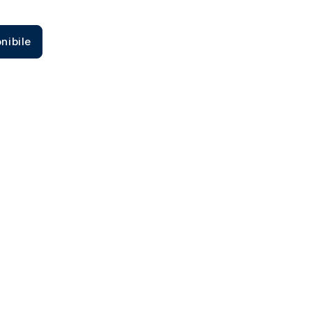
Zecca dello Stato italiano
nibile