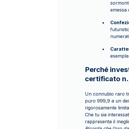
sormonta
emessa d
Confezi
futurist
numerat
Caratte
esemplar
Perché invest
certificato n.
Un connubio raro tr
puro 999,9 a un desig
rigorosamente limita
Che tu sia interessat
rappresenta il megli
Ricorda che l’oro da