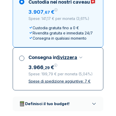
Custodia nei nostri caveau
3
.
907
€
,
67
Spese: 141,17 € per moneta
(
3,61%
)
Custodia gratuita fino a 0 €
Rivendita gratuita e immediata 24/7
Consegna in qualsiasi momento
Consegna in
Svizzera
3
.
966
€
,
29
Spese: 199,79 € per moneta
(
5,04%
)
Spese di spedizione aggiuntive:
7
€
Tutte le tasse incluse
Spedizione assicurata e discreta
Società di trasporto affidabili
Definisci il tuo budget!