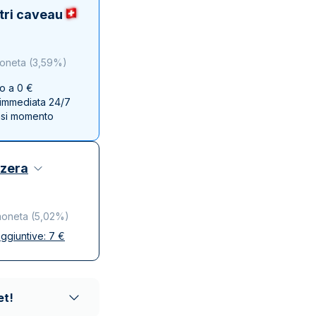
Zecca dello Stato italiano
tri caveau
moneta
(
3,59%
)
no a 0 €
e immediata 24/7
asi momento
zzera
moneta
(
5,02%
)
ggiuntive:
7
€
se
ta e discreta
affidabili
et!