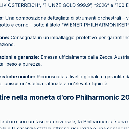
IK ÖSTERREICH”, “1 UNZE GOLD 999.9”, “2026” e “100 
o:
Una composizione dettagliata di strumenti orchestrali – vio
gotto e corno – sotto il titolo “WIENER PHILHARMONIKER”
one:
Consegnata in un imballaggio protettivo per garantirne
azione.
azioni e garanzie:
Emessa ufficialmente dalla Zecca Austria
ità, peso e purezza.
ristiche uniche:
Riconosciuta a livello globale e garantita 
, unisce un’estetica raffinata a un’elevata liquidità.
tire nella moneta d’oro Philharmonic 2
 d’oro con un fascino universale, la Philharmonic è una sc
ile e la garanzia statale offrono sicurezza e una conservaz