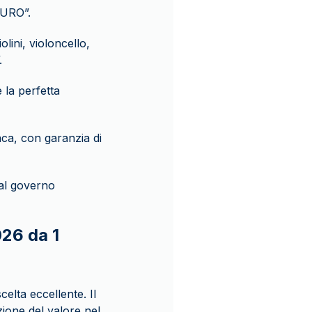
EURO”.
lini, violoncello,
.
 la perfetta
ca, con garanzia di
dal governo
026 da 1
elta eccellente. Il
ione del valore nel