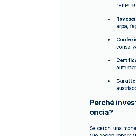
“REPUBL
Rovesci
arpa, fa
Confezi
conserv
Certific
autentic
Caratte
austriaco
Perché inves
oncia?
Se cerchi una moneta
suo design impeccab