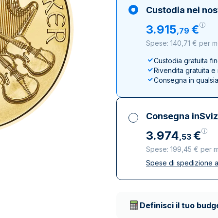
100 grammi
15 kg
Lady Fortuna
Lunar
Custodia nei nos
250 grammi
Luigi d’oro
Maple Leaf
3
.
915
€
,
79
1 kg
Lunar
Panda
Spese: 140,71 € per 
Maple Leaf
Panda
Custodia gratuita fi
Rivendita gratuita 
Sterlina Inglese
Consegna in qualsi
Vreneli
Consegna in
Svi
3
.
974
€
,
53
Spese: 199,45 € per 
Spese di spedizione a
Tutte le tasse inclu
Spedizione assicura
Società di trasporto 
Definisci il tuo budg