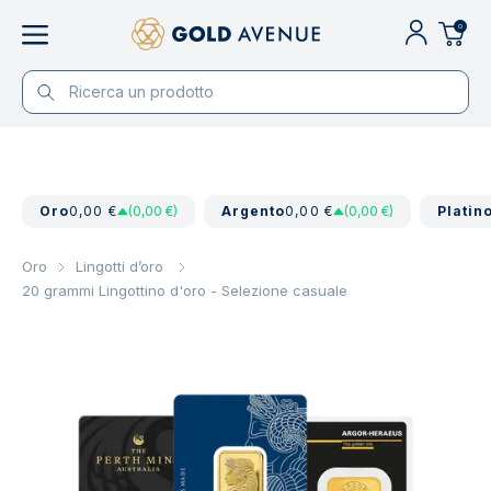
0
Oro
0,00 €
(0,00 €)
Argento
0,00 €
(0,00 €)
Platin
Oro
Lingotti d’oro
20 grammi Lingottino d'oro - Selezione casuale