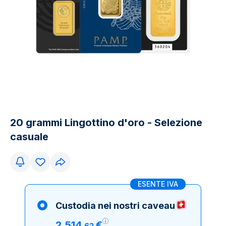
20 grammi Lingottino d'oro - Selezione
casuale
ESENTE IVA
Custodia nei nostri caveau
2
.
514
€
,
62