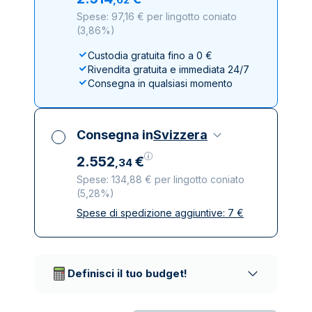
Spese: 97,16 € per lingotto coniato
(
3,86%
)
Custodia gratuita fino a 0 €
Rivendita gratuita e immediata 24/7
Consegna in qualsiasi momento
Consegna in
Svizzera
2
.
552
€
,
34
Spese: 134,88 € per lingotto coniato
(
5,28%
)
Spese di spedizione aggiuntive:
7
€
Tutte le tasse incluse
Spedizione assicurata e discreta
Società di trasporto affidabili
Definisci il tuo budget!