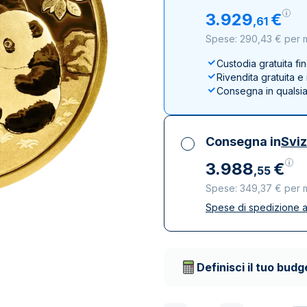
100 grammi
15 kg
Lady Fortuna
Lunar
3
.
929
€
,
61
250 grammi
Luigi d’oro
Maple Leaf
Spese: 290,43 € per 
1 kg
Lunar
Panda
Custodia gratuita fi
Maple Leaf
Rivendita gratuita 
Panda
Consegna in qualsi
Sterlina Inglese
Vreneli
Consegna in
Svi
3
.
988
€
,
55
Spese: 349,37 € per 
Spese di spedizione a
Tutte le tasse inclu
Spedizione assicura
Società di trasporto 
Definisci il tuo budg