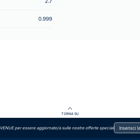
2.7
0.999
TORNA SU
VENUE per essere aggiornato/a sulle nostre offerte speciali