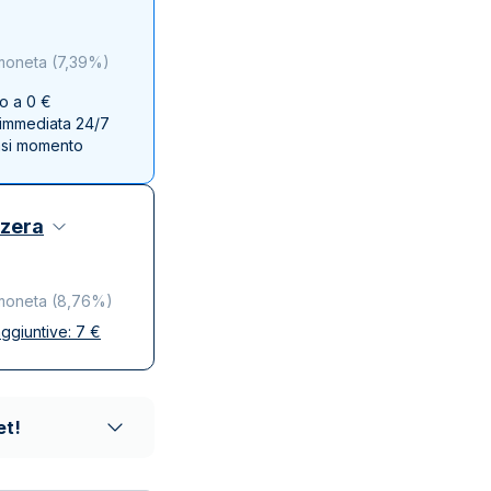
Zecca dello Stato italiano
moneta
(
7,39%
)
no a 0 €
e immediata 24/7
asi momento
zzera
moneta
(
8,76%
)
ggiuntive:
7
€
se
ta e discreta
affidabili
et!