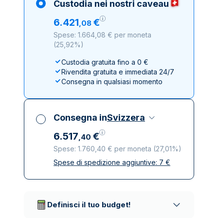
Custodia nei nostri caveau
6
.
421
€
,
08
Spese: 1.664,08 € per moneta
(
25,92%
)
Custodia gratuita fino a 0 €
Rivendita gratuita e immediata 24/7
Consegna in qualsiasi momento
Consegna in
Svizzera
6
.
517
€
,
40
Spese: 1.760,40 € per moneta
(
27,01%
)
Spese di spedizione aggiuntive:
7
€
Tutte le tasse incluse
Spedizione assicurata e discreta
Società di trasporto affidabili
Definisci il tuo budget!