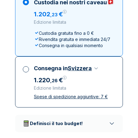
Custodia nei nostri caveau
1
.
202
€
,
23
Edizione limitata
Custodia gratuita fino a 0 €
Rivendita gratuita e immediata 24/7
Consegna in qualsiasi momento
Consegna in
Svizzera
1
.
220
€
,
26
Edizione limitata
Spese di spedizione aggiuntive:
7
€
Tutte le tasse incluse
Spedizione assicurata e discreta
Società di trasporto affidabili
Definisci il tuo budget!