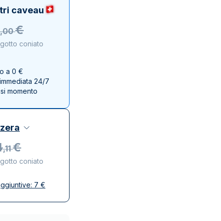
Zecca dello Stato italiano
tri caveau
€
,
00
ngotto coniato
no a 0 €
e immediata 24/7
asi momento
zzera
4
€
,
11
ngotto coniato
ggiuntive:
7
€
se
ta e discreta
affidabili