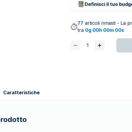
Definisci il tuo budg
77
articoli rimasti - La
tra
0g 00h 00m 00s
Caratteristiche
prodotto