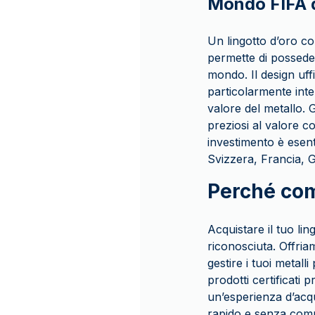
Mondo FIFA 
Un lingotto d’oro c
permette di posseder
mondo. Il design uffi
particolarmente inte
valore del metallo. G
preziosi al valore co
investimento è esent
Svizzera, Francia, 
Perché com
Acquistare il tuo li
riconosciuta. Offria
gestire i tuoi metall
prodotti certificati
un’esperienza d’acqu
rapido e senza commi