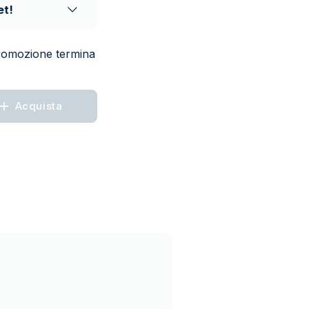
et!
 promozione termina
Acquista