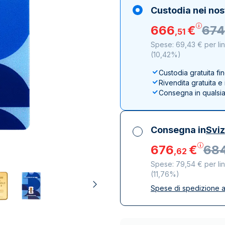
100 grammi
15 kg
Lady Fortuna
Lunar
Custodia nei nos
250 grammi
Luigi d’oro
Maple Leaf
666
€
674
,
51
1 kg
Lunar
Panda
Spese: 69,43 € per li
Maple Leaf
(
10,42%
)
Panda
Custodia gratuita fi
Sterlina Inglese
Rivendita gratuita 
Vreneli
Consegna in qualsi
Consegna in
Svi
676
€
68
,
62
Spese: 79,54 € per li
(
11,76%
)
Spese di spedizione a
Tutte le tasse inclu
Spedizione assicura
Società di trasporto 