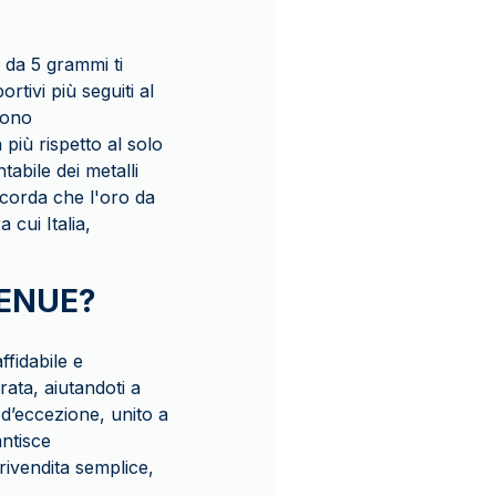
da 5 grammi ti
tivi più seguiti al
ndono
più rispetto al solo
tabile dei metalli
Ricorda che l'oro da
 cui Italia,
VENUE?
fidabile e
ata, aiutandoti a
i d’eccezione, unito a
antisce
rivendita semplice,