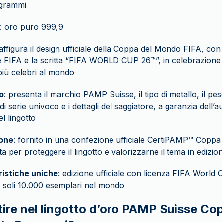
 grammi
: oro puro 999,9
raffigura il design ufficiale della Coppa del Mondo FIFA, con
 FIFA e la scritta “FIFA WORLD CUP 26™”, in celebrazione d
 più celebri al mondo
o
: presenta il marchio PAMP Suisse, il tipo di metallo, il pes
 serie univoco e i dettagli del saggiatore, a garanzia dell’au
el lingotto
one
: fornito in una confezione ufficiale CertiPAMP™ Copp
a per proteggere il lingotto e valorizzarne il tema in edizion
ristiche uniche
: edizione ufficiale con licenza FIFA World 
 a soli 10.000 esemplari nel mondo
tire nel lingotto d’oro PAMP Suisse Co