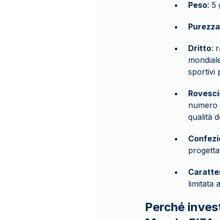
Peso
: 5
Purezza
Dritto
: 
mondiale
sportivi
Rovesci
numero di
qualità d
Confezi
progettat
Caratte
limitata
Perché inves