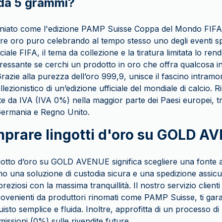
da 5 grammi?
oniato come l'edizione PAMP Suisse Coppa del Mondo FIFA 
e oro puro celebrando al tempo stesso uno degli eventi spor
ciale FIFA, il tema da collezione e la tiratura limitata lo re
ressante se cerchi un prodotto in oro che offra qualcosa in 
razie alla purezza dell’oro 999,9, unisce il fascino intramon
llezionistico di un’edizione ufficiale del mondiale di calcio. 
e da IVA (IVA 0%) nella maggior parte dei Paesi europei, tra
Germania e Regno Unito.
prare lingotti d'oro su GOLD A
ngotto d’oro su GOLD AVENUE significa scegliere una fonte af
mo una soluzione di custodia sicura e una spedizione assicur
i preziosi con la massima tranquillità. Il nostro servizio client
 provenienti da produttori rinomati come PAMP Suisse, ti gar
isto semplice e fluida. Inoltre, approfitta di un processo di 
ssioni (0%) sulle rivendite future.