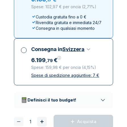
Spese: 102,97 € per oncia
(
2,71%
)
Custodia gratuita fino a 0 €
Rivendita gratuita e immediata 24/7
Consegna in qualsiasi momento
Consegna in
Svizzera
6
.
199
€
,
79
Spese: 159,98 € per oncia
(
4,15%
)
Spese di spedizione aggiuntive:
7
€
Tutte le tasse incluse
Spedizione assicurata e discreta
Società di trasporto affidabili
Definisci il tuo budget!
Acquista