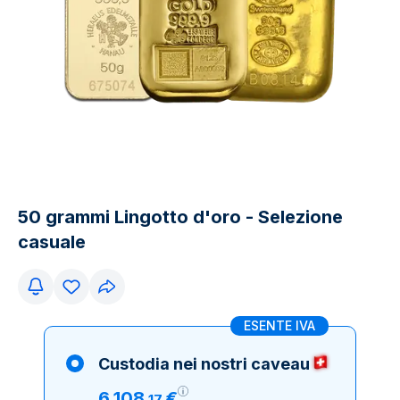
50 grammi Lingotto d'oro - Selezione
casuale
ESENTE IVA
Custodia nei nostri caveau
6
.
108
€
,
17