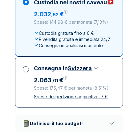
Custodia nei nostri caveau
2
.
032
€
,
52
Spese: 144,98 € per moneta
(
7,13%
)
Custodia gratuita fino a 0 €
Rivendita gratuita e immediata 24/7
Consegna in qualsiasi momento
Consegna in
Svizzera
2
.
063
€
,
01
Spese: 175,47 € per moneta
(
8,51%
)
Spese di spedizione aggiuntive:
7
€
Tutte le tasse incluse
Spedizione assicurata e discreta
Società di trasporto affidabili
Definisci il tuo budget!