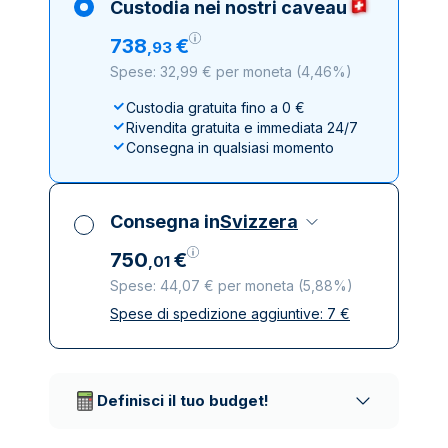
Custodia nei nostri caveau
738
€
,
93
Spese: 32,99 € per moneta
(
4,46%
)
Custodia gratuita fino a 0 €
Rivendita gratuita e immediata 24/7
Consegna in qualsiasi momento
Consegna in
Svizzera
750
€
,
01
Spese: 44,07 € per moneta
(
5,88%
)
Spese di spedizione aggiuntive:
7
€
Tutte le tasse incluse
Spedizione assicurata e discreta
Società di trasporto affidabili
Definisci il tuo budget!