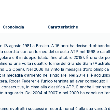
Cronologia
Caratteristiche
o l’8 agosto 1981 a Basilea. A 16 anni ha deciso di abbando
 Ha esordito con un torneo del circuito ATP nel 1998 e da a
singolare e 8 in doppio (stato: fine ottobre 2019). È uno dei p
 almeno una volta i quattro tornei del Grande Slam (Austra
 US Open). Nel 2008 ha vinto la medaglia d’oro olimpica 
la medaglia d’argento nel singolare. Nel 2014 si è aggiudi
era. Roger Federer è l’unico tennista ad aver conseguito il 
7 consecutive, in cima alla classifica ATP. È anche il tennist
to traguardo. Dal 2004 al 2007 e nel 2009 ha concluso l’an
numerevoli altri successi e record, nonché alla sua varietà d