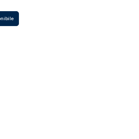
Zecca dello Stato italiano
nibile