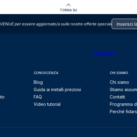
TORNA SU
VENUE per essere aggiornato/a sulle nostre offerte speciali
Trustpilot
CONOSCENZA
CHI SIAMO
Blog
Chi siamo
Guida ai metalli preziosi
Stiamo assu
nto
FAQ
Contatti
Video tutorial
Programma di 
Perché fidarsi