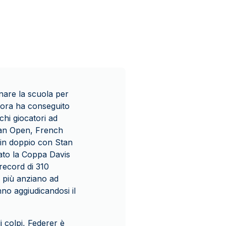
nare la scuola per
llora ha conseguito
ochi giocatori ad
lian Open, French
in doppio con Stan
cato la Coppa Davis
record di 310
a più anziano ad
no aggiudicandosi il
i colpi, Federer è