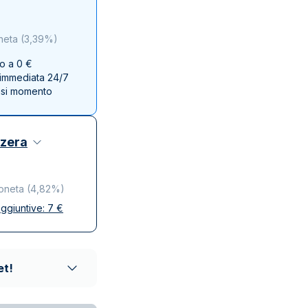
Zecca dello Stato italiano
neta
(
3,39%
)
no a 0 €
e immediata 24/7
asi momento
zzera
oneta
(
4,82%
)
ggiuntive:
7
€
se
ta e discreta
affidabili
et!