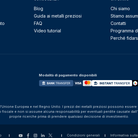
Blog
Chi siamo
Guida ai metalli preziosi
Stiamo assu
nto
FAQ
Contatti
Video tutorial
Programma di 
Perché fidarsi
Modalità di pagamento disponibili
ll'Unione Europea e nel Regno Unito. I prezzi dei metalli preziosi possono essere v
iscale e non si assume alcuna responsabilità per eventuali perdite causate dall'util
proprie ricerche prima di prendere qualsiasi decisione di investimento.
p
Condizioni generali
Informativa sulla