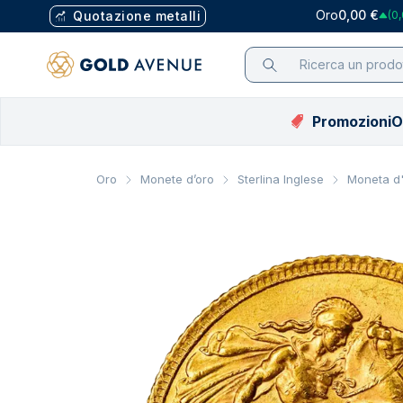
Oro
0,00 €
Quotazione metalli
(0,
Promozioni
O
Listino prezzi
Applicazione
Prezzo in EUR
Selezione
Selezione
Selezione
Compra per
Compra p
Prez
Pla
Oro
Monete d’oro
Sterlina Inglese
Moneta d'o
dell'oro
mobile
Quotazione oro (€)
Promozioni
Promozioni
Best Seller
Tutti i lingot
Argento s
Quot
Lin
Listino prezzi
Assistente
Quotazione argento (€)
Best Seller
Best Seller
Tutte le mo
Tutti i lin
Quot
Mon
dell'argento
d’investimento
Quotazione platino (€)
Edizione Limitate
Edizioni limitate
Numismatic
Tutti le m
Quot
PA
Listino prezzi
Blog
del platino
Guida
Quotazione palladio (€)
Novità
Novità
Regali e pez
Regali e p
Quot
Tut
Listino prezzi
Video Tutorial
Tubetti e M
Tubetti e
del palladio
Perché affidarsi
Zecca Casu
Zecca Ca
a noi
Monete cert
Monete cer
FAQ
Argento esente
Tutti i prodo
Tutti i pr