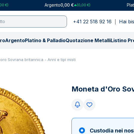
Argento
0,00 €
Pla
00 €)
(0,00 €)
+41 22 518 92 16
Hai bi
ro
Argento
Platino & Palladio
Quotazione Metalli
Listino Pr
 tipo
er tipo
zo in USD
tino
Palladio
Compra per peso
Compra per peso
Prezzo in CHF
Compra per peso
Compra per collezione
Compra per collezion
Prezzo in GBP
Compra p
ro Sovrana britannica - Anni e tipi misti
ti d’oro
enza IVA
azione oro ($)
gotti di Platino
Lingotti di Palladio
0,5 grammo
1 oncia
Quotazione oro (₣)
1 grammo
American Eagle
American Eagle
Quotazione oro (
Argor-H
nete d’oro
gotti d’argento
azione argento ($)
ete di platino
PAMP Suisse
1 grammo
100 grammi
Quotazione argento (₣)
1/10 oncia
Arca di Noé
Arca di Noé
Quotazione argen
Britannia
he
onete d’argento
azione platino ($)
MP Suisse
Tutti i prodotti
1/10 oncia
250 grammi
Quotazione platino (₣)
5 grammi
Britannia
Britannia
Quotazione plati
Lady For
Moneta d'Oro Sovr
zi da collezione
ezzi da collezione
azione palladio ($)
ti i prodotti
5 grammi
10 once
Quotazione palladio (₣)
1 oncia
Bufalo Americano
Canguro
Quotazione palla
Maple Le
onster box
 Monster box
10 grammi
500 grammi
100 grammi
Canguro
Filarmonica di Vienna
ale
suale
20 grammi
1 kg
Filarmonica di Vienna
Kookaburra
ificate
tificate
1 oncia
100 once
Franchi Francesi Napole
Krugerrand
tti oro
odotti argento
50 grammi
5 kg
Krugerrand
Lady Fortuna
Custodia nei nos