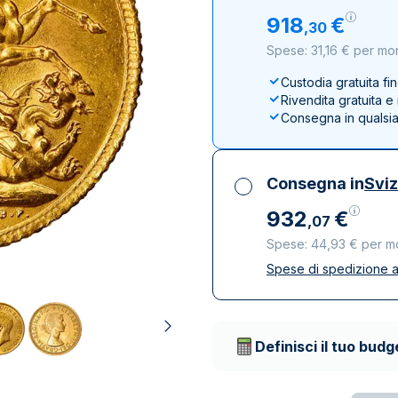
100 grammi
15 kg
Lady Fortuna
Lunar
918
€
,
30
250 grammi
Luigi d’oro
Maple Leaf
Spese: 31,16 € per mo
1 kg
Lunar
Panda
Custodia gratuita fi
Maple Leaf
Rivendita gratuita 
Panda
Consegna in qualsi
Sterlina Inglese
Vreneli
Consegna in
Svi
932
€
,
07
Spese: 44,93 € per m
Spese di spedizione a
Tutte le tasse inclu
Spedizione assicura
Società di trasporto 
Definisci il tuo budg