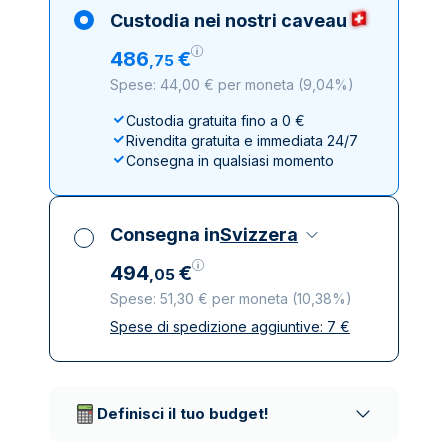
Custodia nei nostri caveau
486
€
,
75
Spese: 44,00 € per moneta
(
9,04%
)
Custodia gratuita fino a 0 €
Rivendita gratuita e immediata 24/7
Consegna in qualsiasi momento
Consegna in
Svizzera
494
€
,
05
Spese: 51,30 € per moneta
(
10,38%
)
Spese di spedizione aggiuntive:
7
€
Tutte le tasse incluse
Spedizione assicurata e discreta
Società di trasporto affidabili
Definisci il tuo budget!