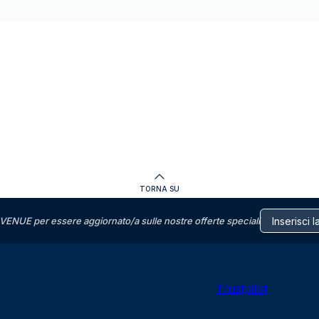
TORNA SU
VENUE per essere aggiornato/a sulle nostre offerte speciali
Trustpilot