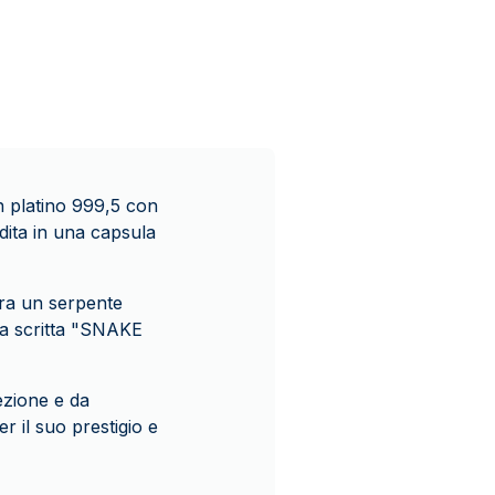
n platino 999,5 con
dita in una capsula
gura un serpente
 la scritta "SNAKE
ezione e da
r il suo prestigio e