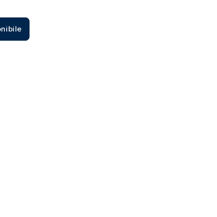
Zecca dello Stato italiano
nibile