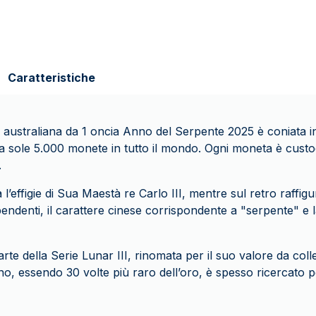
Caratteristiche
o australiana da 1 oncia Anno del Serpente 2025 è coniata i
a a sole 5.000 monete in tutto il mondo. Ogni moneta è custo
.
 l’effigie di Sua Maestà re Carlo III, mentre sul retro raffi
pendenti, il carattere cinese corrispondente a "serpente" e
te della Serie Lunar III, rinomata per il suo valore da coll
ino, essendo 30 volte più raro dell’oro, è spesso ricercato pe