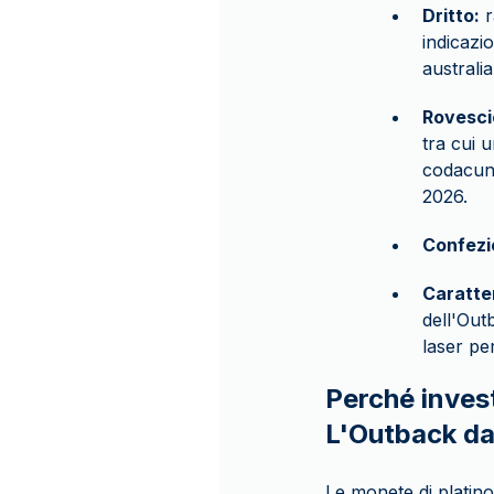
Dritto:
r
indicazi
australi
Rovesci
tra cui 
codacune
2026.
Confezi
Caratte
dell'Out
laser pe
Perché invest
L'Outback da
Le monete di platin