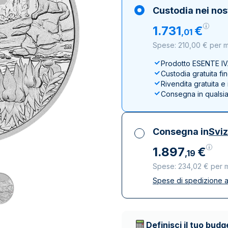
100 grammi
15 kg
Lady Fortuna
Lunar
Custodia nei nos
250 grammi
Luigi d’oro
Maple Leaf
1
.
731
€
,
01
1 kg
Lunar
Panda
Spese: 210,00 € per 
Maple Leaf
Panda
Prodotto ESENTE I
Custodia gratuita fi
Sterlina Inglese
Rivendita gratuita 
Vreneli
Consegna in qualsi
Consegna in
Svi
1
.
897
€
,
19
Spese: 234,02 € per 
Spese di spedizione a
Tutte le tasse inclu
Spedizione assicura
Società di trasporto 
Definisci il tuo budg