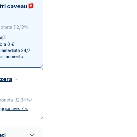
Zecca dello Stato italiano
tri caveau
moneta
(
12,13%
)
VA
no a 0 €
e immediata 24/7
asi momento
zzera
moneta
(
12,34%
)
ggiuntive:
7
€
se
ta e discreta
affidabili
et!