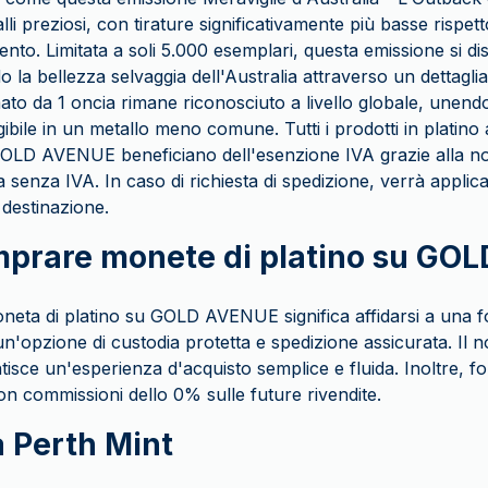
lli preziosi, con tirature significativamente più basse rispett
nto. Limitata a soli 5.000 esemplari, questa emissione si di
o la bellezza selvaggia dell'Australia attraverso un dettaglia
mato da 1 oncia rimane riconosciuto a livello globale, unend
gibile in un metallo meno comune. Tutti i prodotti in platino 
OLD AVENUE beneficiano dell'esenzione IVA grazie alla no
 senza IVA. In caso di richiesta di spedizione, verrà applica
 destinazione.
mprare monete di platino su GO
neta di platino su GOLD AVENUE significa affidarsi a una f
n'opzione di custodia protetta e spedizione assicurata. Il n
antisce un'esperienza d'acquisto semplice e fluida. Inoltre,
 con commissioni dello 0% sulle future rivendite.
a Perth Mint