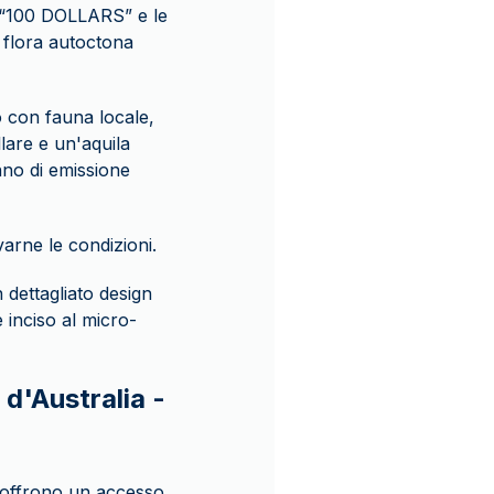
”, “100 DOLLARS” e le
a flora autoctona
o con fauna locale,
lare e un'aquila
nno di emissione
varne le condizioni.
n dettagliato design
 inciso al micro-
 d'Australia -
k offrono un accesso