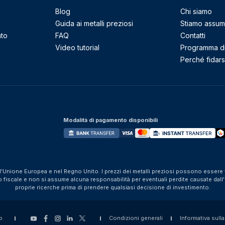
Blog
Chi siamo
Guida ai metalli preziosi
Stiamo assu
nto
FAQ
Contatti
Video tutorial
Programma di 
Perché fidarsi
Modalità di pagamento disponibili
ll'Unione Europea e nel Regno Unito. I prezzi dei metalli preziosi possono essere v
iscale e non si assume alcuna responsabilità per eventuali perdite causate dall'util
proprie ricerche prima di prendere qualsiasi decisione di investimento.
p
Condizioni generali
Informativa sulla