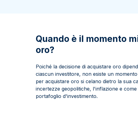
100 grammi
15 kg
Lady Fortuna
Lunar
250 grammi
Luigi d’oro
Maple Leaf
1 kg
Lunar
Panda
Maple Leaf
Quando è il momento mi
Panda
oro?
Sterlina Inglese
Vreneli
Poiché la decisione di acquistare oro dipend
ciascun investitore, non esiste un momento "p
per acquistare oro si celano dietro la sua c
incertezze geopolitiche, l'inflazione e come
portafoglio d'investimento.