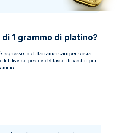
Zecca dello Stato italiano
e di 1 grammo di platino?
o è espresso in dollari americani per oncia
 del diverso peso e del tasso di cambio per
grammo.