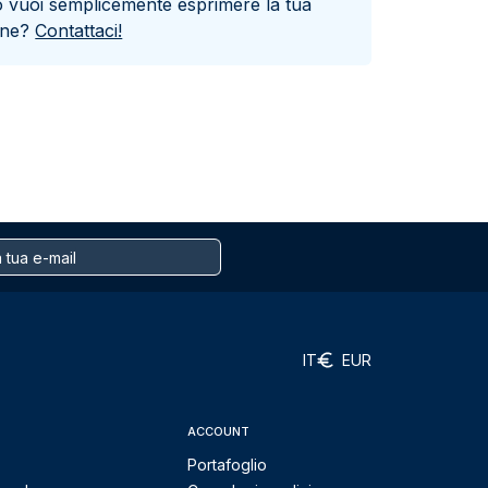
o vuoi semplicemente esprimere la tua
one?
Contattaci!
IT
EUR
ACCOUNT
Portafoglio