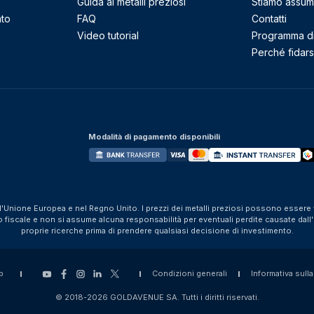
Guida ai metalli preziosi
Stiamo assu
nto
FAQ
Contatti
Video tutorial
Programma di 
Perché fidarsi
Modalità di pagamento disponibili
ll'Unione Europea e nel Regno Unito. I prezzi dei metalli preziosi possono essere v
iscale e non si assume alcuna responsabilità per eventuali perdite causate dall'util
proprie ricerche prima di prendere qualsiasi decisione di investimento.
p
Condizioni generali
Informativa sulla
© 2018-2026 GOLDAVENUE SA. Tutti i diritti riservati.