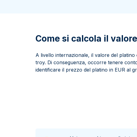
100 grammi
15 kg
Lady Fortuna
Lunar
250 grammi
Luigi d’oro
Maple Leaf
1 kg
Lunar
Panda
Maple Leaf
Come si calcola il valor
Panda
Sterlina Inglese
A livello internazionale, il valore del platin
Vreneli
troy. Di conseguenza, occorre tenere conto
identificare il prezzo del platino in EUR al 