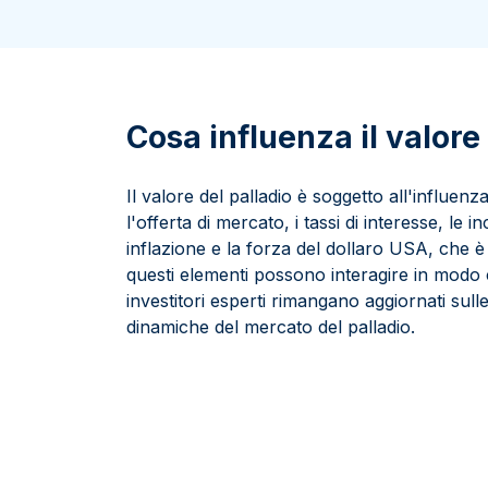
100 grammi
15 kg
Lady Fortuna
Lunar
250 grammi
Luigi d’oro
Maple Leaf
1 kg
Lunar
Panda
Maple Leaf
Cosa influenza il valore
Panda
Sterlina Inglese
Il valore del palladio è soggetto all'influenza
Vreneli
l'offerta di mercato, i tassi di interesse, le i
inflazione e la forza del dollaro USA, che è
questi elementi possono interagire in modo 
investitori esperti rimangano aggiornati sul
dinamiche del mercato del palladio.