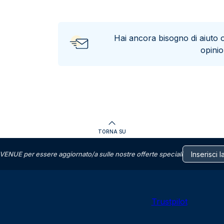
Hai ancora bisogno di aiuto 
opini
TORNA SU
VENUE per essere aggiornato/a sulle nostre offerte speciali
Trustpilot