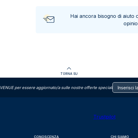
Hai ancora bisogno di aiuto 
opini
TORNA SU
VENUE per essere aggiornato/a sulle nostre offerte speciali
Trustpilot
CONOSCENZA
CHI SIAMO