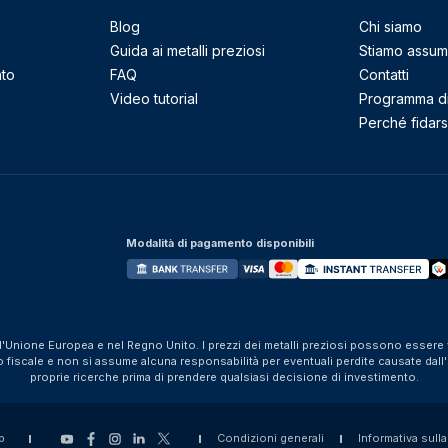
Blog
Chi siamo
Guida ai metalli preziosi
Stiamo assu
nto
FAQ
Contatti
Video tutorial
Programma di 
Perché fidarsi
Modalità di pagamento disponibili
ll'Unione Europea e nel Regno Unito. I prezzi dei metalli preziosi possono essere v
iscale e non si assume alcuna responsabilità per eventuali perdite causate dall'util
proprie ricerche prima di prendere qualsiasi decisione di investimento.
p
Condizioni generali
Informativa sulla