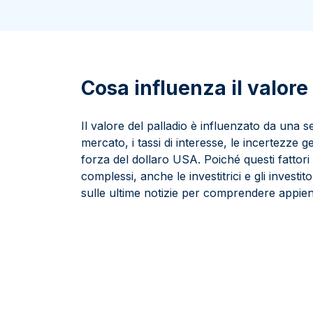
100 grammi
15 kg
Lady Fortuna
Lunar
250 grammi
Luigi d’oro
Maple Leaf
1 kg
Lunar
Panda
Maple Leaf
Cosa influenza il valore
Panda
Sterlina Inglese
Il valore del palladio è influenzato da una ser
Vreneli
mercato, i tassi di interesse, le incertezze ge
forza del dollaro USA. Poiché questi fattori
complessi, anche le investitrici e gli invest
sulle ultime notizie per comprendere appien