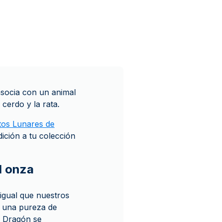
asocia con un animal
 cerdo y la rata.
tos Lunares de
dición a tu colección
1 onza
igual que nuestros
 y una pureza de
r Dragón se