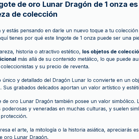
ngote de oro Lunar Dragón de 1 onza es
eza de colección
ta y estás pensando en darle un nuevo toque a tu colección
aquí tienes por qué este lingote de 1 onza puede ser una pie
areza, historia o atractivo estético,
los objetos de colecci
icional
más allá de su contenido metálico, lo que puede a
 coleccionistas y su precio de reventa.
o único y detallado del Dragón Lunar lo convierte en un ob
o. Sus grabados delicados aportan un valor artístico y estétic
te de oro Lunar Dragón también posee un valor simbólico.
s poderosas y veneradas en muchas culturas, y suelen simb
 protección.
eresa el arte, la mitología o la historia asiática, apreciarás 
de oro Lunar Dragón.