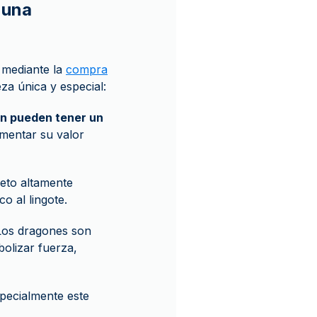
 una
 mediante la
compra
za única y especial:
ón pueden tener un
umentar su valor
jeto altamente
o al lingote.
 Los dragones son
olizar fuerza,
especialmente este