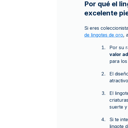
Por qué el li
excelente pi
Si eres coleccionis
de lingotes de oro
, 
Por su r
valor ad
para los
El diseñ
atractiv
El lingo
criatura
suerte y
Si te int
lingote 