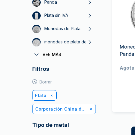
Plata sin IVA
Panda
Todos los pro
Recomienda a
Plata sin IVA
tus amigos
Monedas de Plata
monedas de plata de 1 oz
Moneda
Panda 
VER MÁS
The Royal Mint
Agota
Filtros
Casa de Moneda de Austria
Casa de la Moneda de Sudáfrica
Borrar
Plata
Corporación China del Oro
Tipo de metal