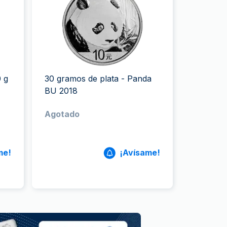
a de la Moneda de Perth
issmint
ssmint
0 g
30 gramos de plata - Panda
BU 2018
Agotado
me!
¡Avísame!