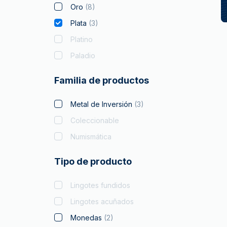
Oro
(
8
)
Plata
(
3
)
Platino
Paladio
Familia de productos
Metal de Inversión
(
3
)
Coleccionable
Numismática
Tipo de producto
Lingotes fundidos
Lingotes acuñados
Monedas
(
2
)