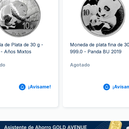
ductos de plata
100 gramos
15 kg
Filarmónica
Lunar
Cas
Sw
250 gramos
American Eagle
Arca de Noé
Swi
1 kg
Canguro
Napoleon
Vreneli
 de Plata de 30 g -
Moneda de plata fina de 3
Lunar
- Años Mixtos
999.0 - Panda BU 2019
do
Agotado
¡Avísame!
¡Avísa