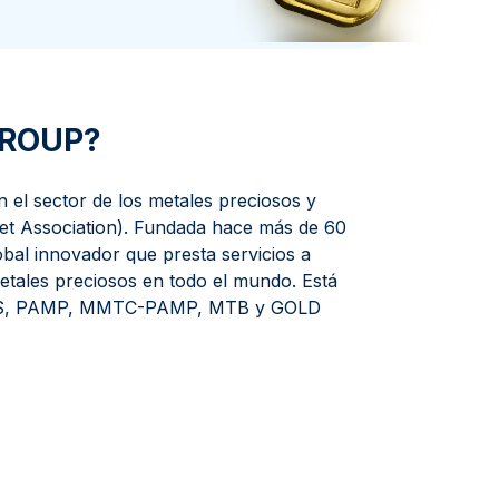
a de la Moneda de Perth
issmint
ssmint
GROUP?
el sector de los metales preciosos y
t Association). Fundada hace más de 60
obal innovador que presta servicios a
etales preciosos en todo el mundo. Está
MKS, PAMP, MMTC-PAMP, MTB y GOLD