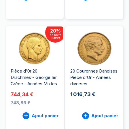
20
%
de notre
marge
Pièce d’Or 20
20 Couronnes Danoises
Drachmes - George Ier
Pièce d'Or - Années
Grèce - Années Mixtes
diverses
744,34 €
1 016,73 €
748,86 €
Ajout panier
Ajout panier