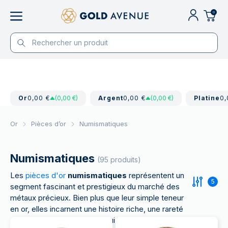
0
Or
0,00 €
(0,00 €)
Argent
0,00 €
(0,00 €)
Platine
0,
Or
Pièces d’or
Numismatiques
Numismatiques
(95 produits)
Les
pièces d'or
numismatiques
représentent un
5
segment fascinant et prestigieux du marché des
métaux précieux. Bien plus que leur simple teneur
en or, elles incarnent une histoire riche, une rareté
exceptionnelle et un attrait qui dépasse leur seule