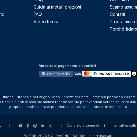
Guida ai metalli preziosi
Stiamo assu
nto
FAQ
Contatti
Video tutorial
Programma di 
Perché fidarsi
Modalità di pagamento disponibili
ll'Unione Europea e nel Regno Unito. I prezzi dei metalli preziosi possono essere v
iscale e non si assume alcuna responsabilità per eventuali perdite causate dall'util
proprie ricerche prima di prendere qualsiasi decisione di investimento.
p
Condizioni generali
Informativa sulla
© 2018-2026 GOLDAVENUE SA. Tutti i diritti riservati.