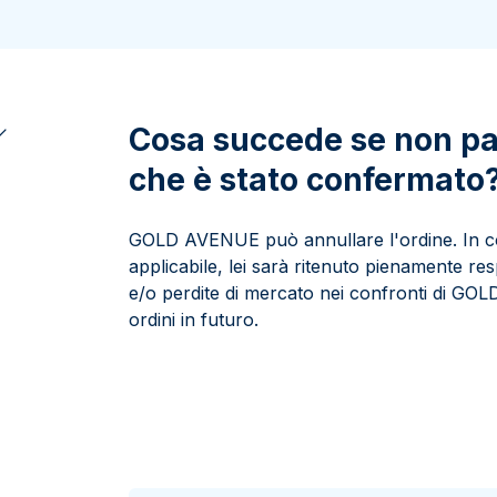
100 grammi
15 kg
Lady Fortuna
Lunar
250 grammi
Luigi d’oro
Maple Leaf
1 kg
Lunar
Panda
Maple Leaf
Cosa succede se non pa
Panda
che è stato confermato
Sterlina Inglese
Vreneli
GOLD AVENUE può annullare l'ordine. In con
applicabile, lei sarà ritenuto pienamente re
e/o perdite di mercato nei confronti di GOL
ordini in futuro.