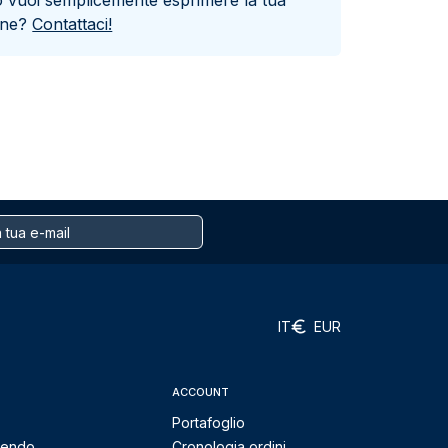
o vuoi semplicemente esprimere la tua
one?
Contattaci!
IT
EUR
ACCOUNT
Portafoglio
mendo
Cronologia ordini