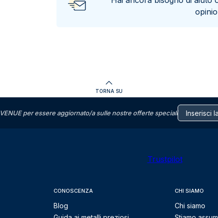
Hai ancora bisogno di aiuto 
opini
TORNA SU
VENUE per essere aggiornato/a sulle nostre offerte speciali
Trustpilot
CONOSCENZA
CHI SIAMO
Blog
Chi siamo
Guida ai metalli preziosi
Stiamo assu