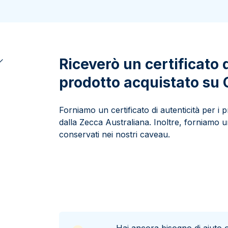
100 grammi
15 kg
Lady Fortuna
Lunar
250 grammi
Luigi d’oro
Maple Leaf
1 kg
Lunar
Panda
Maple Leaf
Riceverò un certificato 
Panda
prodotto acquistato s
Sterlina Inglese
Vreneli
Forniamo un certificato di autenticità per i
dalla Zecca Australiana. Inoltre, forniamo un 
conservati nei nostri caveau.