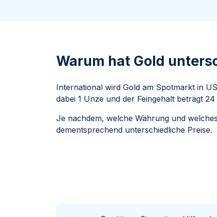
ukte anzeigen
rodukte anzeigen
100 Gramm
15 Kilogramm
Maple Leaf
Känguru
250 Gramm
Napoleon
Panda
1 Kilogramm
Panda
Kookaburra
Philharmoniker
Warum hat Gold untersc
Sovereign
Vreneli
International wird Gold am Spotmarkt in US
dabei 1 Unze und der Feingehalt beträgt 24 
Je nachdem, welche Währung und welches G
dementsprechend unterschiedliche Preise.