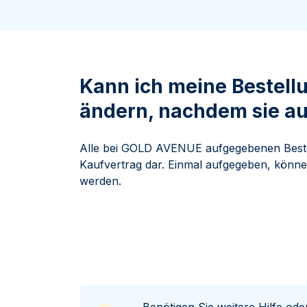
ukte anzeigen
rodukte anzeigen
100 Gramm
15 Kilogramm
Maple Leaf
Känguru
250 Gramm
Napoleon
Panda
1 Kilogramm
Panda
Kookaburra
Philharmoniker
Kann ich meine Bestellu
Sovereign
ändern, nachdem sie a
Vreneli
Alle bei GOLD AVENUE aufgegebenen Bestel
Kaufvertrag dar. Einmal aufgegeben, können
werden.