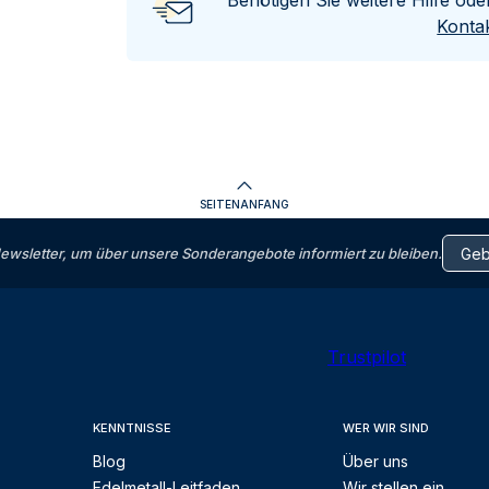
Benötigen Sie weitere Hilfe od
Kontak
SEITENANFANG
letter, um über unsere Sonderangebote informiert zu bleiben.
Trustpilot
KENNTNISSE
WER WIR SIND
Blog
Über uns
Edelmetall-Leitfaden
Wir stellen ein