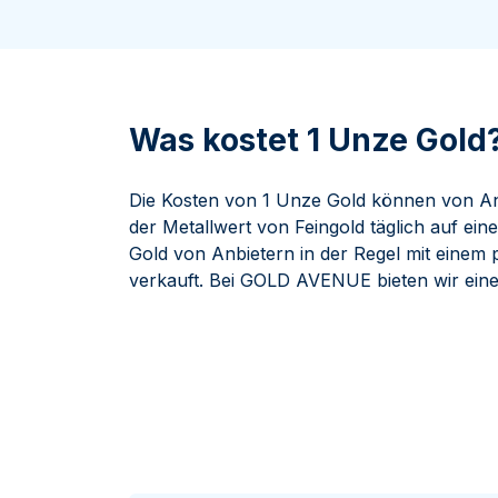
ukte anzeigen
100 Gramm
15 Kilogramm
Maple Leaf
Känguru
250 Gramm
Napoleon
Panda
1 Kilogramm
Panda
Kookaburra
Philharmoniker
Was kostet 1 Unze Gold
Sovereign
Vreneli
Die Kosten von 1 Unze Gold können von An
der Metallwert von Feingold täglich auf ein
Gold von Anbietern in der Regel mit einem
verkauft. Bei GOLD AVENUE bieten wir ein