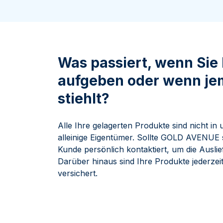
ukte anzeigen
rodukte anzeigen
100 Gramm
15 Kilogramm
Maple Leaf
Känguru
250 Gramm
Napoleon
Panda
1 Kilogramm
Panda
Kookaburra
Philharmoniker
Was passiert, wenn Sie
Sovereign
aufgeben oder wenn j
Vreneli
stiehlt?
Alle Ihre gelagerten Produkte sind nicht in 
alleinige Eigentümer. Sollte GOLD AVENUE se
Kunde persönlich kontaktiert, um die Auslie
Darüber hinaus sind Ihre Produkte jederzei
versichert.