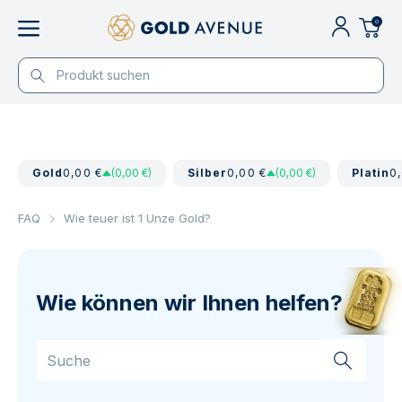
0
Gold
0,00 €
(0,00 €)
Silber
0,00 €
(0,00 €)
Platin
0
FAQ
Wie teuer ist 1 Unze Gold?
Wie können wir Ihnen helfen?