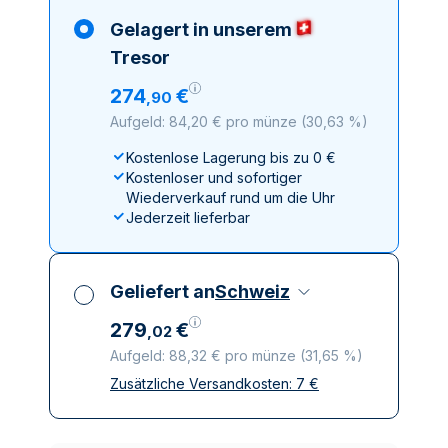
Gelagert in unserem
Tresor
274
€
,
90
Aufgeld: 84,20 € pro münze
(
30,63 %
)
Kostenlose Lagerung bis zu 0 €
Kostenloser und sofortiger
Wiederverkauf rund um die Uhr
Jederzeit lieferbar
Geliefert an
Schweiz
279
€
,
02
Aufgeld: 88,32 € pro münze
(
31,65 %
)
Zusätzliche Versandkosten:
7
€
Alle Steuern inbegriffen
Versicherte und diskrete Lieferung
Vertrauenswürdige