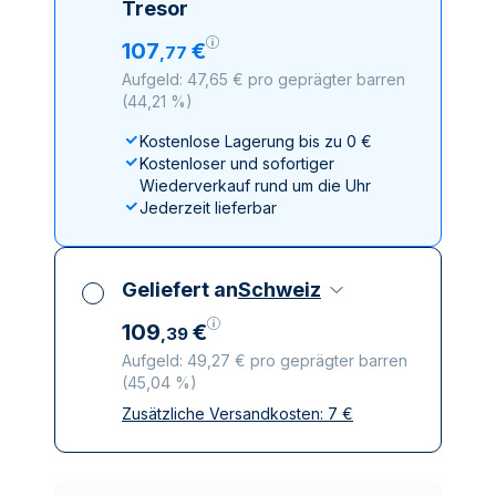
Tresor
107
€
,
77
Aufgeld: 47,65 € pro geprägter barren
(
44,21 %
)
Kostenlose Lagerung bis zu 0 €
Kostenloser und sofortiger
Wiederverkauf rund um die Uhr
Jederzeit lieferbar
Geliefert an
Schweiz
109
€
,
39
Aufgeld: 49,27 € pro geprägter barren
(
45,04 %
)
Zusätzliche Versandkosten:
7
€
Alle Steuern inbegriffen
Versicherte und diskrete Lieferung
Vertrauenswürdige
Lieferunternehmen