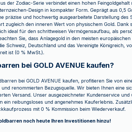
us der Zodiac-Serie verbindet einen hohen Feingoldgehalt 
ternzeichen-Design in kompakter Form. Geprägt aus 0,5 
eine präzise und hochwertig ausgearbeitete Darstellung des
rt zugleich den inneren Wert von physischem Gold. Dank s
sich ideal für den schrittweisen Vermögensaufbau, als per
achten Sie, dass Anlagegold in den meisten europäischen
 die Schweiz, Deutschland und das Vereinigte Königreich, v
eit ist (0 % MwSt.).
arren bei GOLD AVENUE kaufen?
dbarren bei GOLD AVENUE kaufen, profitieren Sie von ein
 und renommierten Bezugsquelle. Wir bieten Ihnen eine si
erten Versand. Unser ausgezeichneter Kundenservice und un
n ein reibungsloses und angenehmes Kauferlebnis. Zusätzl
ckkaufprozess mit 0 % Kommission beim Wiederverkauf.
oldbarren noch heute Ihren Investitionen hinzu!