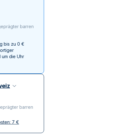
Swissmint
Italienischen Staatlichen Münze
geprägter barren
g bis zu 0 €
ortiger
 um die Uhr
eiz
geprägter barren
osten:
7
€
ffen
krete Lieferung