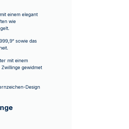
mit einem elegant
ften wie
elt.
 „999,9“ sowie das
eit.
ter mit einem
 Zwillinge gewidmet
ternzeichen-Design
inge