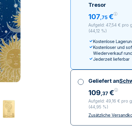
ukte anzeigen
rodukte anzeigen
100 Gramm
15 Kilogramm
Maple Leaf
Känguru
Tresor
250 Gramm
Napoleon
Panda
107
€
,
75
1 Kilogramm
Panda
Kookaburra
Aufgeld: 47,54 € pro 
Philharmoniker
(
44,12 %
)
Sovereign
Kostenlose Lagerun
Vreneli
Kostenloser und sof
Wiederverkauf rund
Jederzeit lieferbar
Geliefert an
Schw
109
€
,
37
Aufgeld: 49,16 € pro 
(
44,95 %
)
Zusätzliche Versandk
Alle Steuern inbegri
Versicherte und dis
Vertrauenswürdige