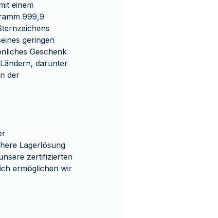
mit einem
Gramm 999,9
 Sternzeichens
eines geringen
sönliches Geschenk
 Ländern, darunter
on der
er
chere Lagerlösung
sere zertifizierten
ich ermöglichen wir