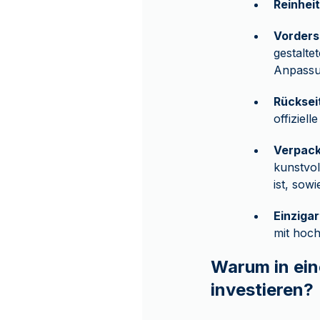
Reinheit
Vorders
gestalte
Anpassun
Rücksei
offiziel
Verpack
kunstvol
ist, sowi
Einziga
mit hoch
Warum in ein
investieren?