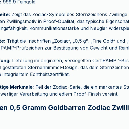
:
999,9 Feingold
eite:
Zeigt das Zodiac-Symbol des Sternzeichens Zwillinge 
ten Zwillingsmotiv in Proof-Qualität, das typische Eigenscha
gsfähigkeit, Kommunikationsstärke und Neugier widerspieg
te:
Trägt die Inschriften „Zodiac“, „0,5 g“, „Fine Gold“ und
le PAMP-Prüfzeichen zur Bestätigung von Gewicht und Reinh
ung:
Lieferung im originalen, versiegelten CertiPAMP™-Blis
l gestalteten Sternenhimmel-Design, das dem Sternzeichen
e integriertem Echtheitszertifikat.
rtige Merkmale:
Teil der Zodiac-Serie, die ein markantes S
wertiger Verarbeitung und edlem Proof-Finish vereint.
en 0,5 Gramm Goldbarren Zodiac Zwill