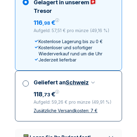
Gelagert in unserem
Tresor
116
€
,
98
Aufgeld: 57,51 € pro münze
(
49,16 %
)
Kostenlose Lagerung bis zu 0 €
Kostenloser und sofortiger
Wiederverkauf rund um die Uhr
Jederzeit lieferbar
Geliefert an
Schweiz
118
€
,
73
Aufgeld: 59,26 € pro münze
(
49,91 %
)
Zusätzliche Versandkosten:
7
€
Alle Steuern inbegriffen
Versicherte und diskrete Lieferung
Vertrauenswürdige
Lieferunternehmen