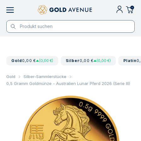
0
Gold
0,00 €
(0,00 €)
Silber
0,00 €
(0,00 €)
Platin
0
Gold
Silber-Sammlerstücke
0,5 Gramm Goldmünze - Australien Lunar Pferd 2026 (Serie III)