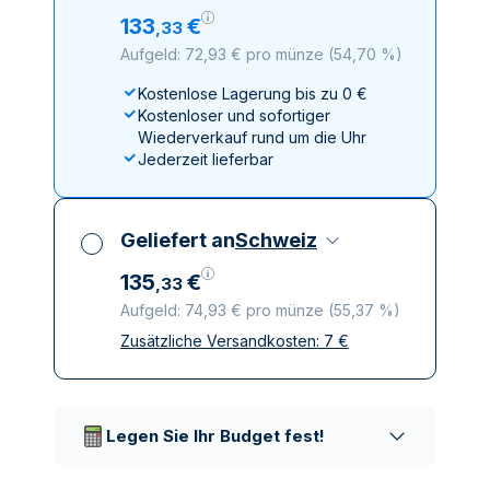
133
€
,
33
Aufgeld: 72,93 € pro münze
(
54,70 %
)
Kostenlose Lagerung bis zu 0 €
Kostenloser und sofortiger
Wiederverkauf rund um die Uhr
Jederzeit lieferbar
Geliefert an
Schweiz
135
€
,
33
Aufgeld: 74,93 € pro münze
(
55,37 %
)
Zusätzliche Versandkosten:
7
€
Alle Steuern inbegriffen
Versicherte und diskrete Lieferung
Vertrauenswürdige
Lieferunternehmen
Legen Sie Ihr Budget fest!