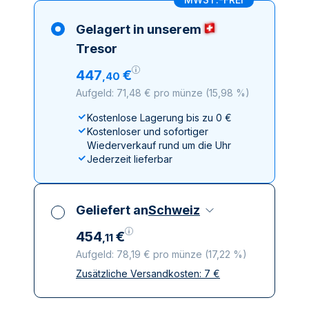
Gelagert in unserem
Tresor
447
€
,
40
Aufgeld: 71,48 € pro münze
(
15,98 %
)
Kostenlose Lagerung bis zu 0 €
Kostenloser und sofortiger
Wiederverkauf rund um die Uhr
Jederzeit lieferbar
Geliefert an
Schweiz
454
€
,
11
Aufgeld: 78,19 € pro münze
(
17,22 %
)
Zusätzliche Versandkosten:
7
€
Alle Steuern inbegriffen
Versicherte und diskrete Lieferung
Vertrauenswürdige