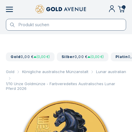
0
Gold
0,00 €
(0,00 €)
Silber
0,00 €
(0,00 €)
Platin
0
Gold
Königliche australische Münzanstalt
Lunar australian
1/10 Unze Goldmünze - Farbveredeltes Australisches Lunar
Pferd 2026