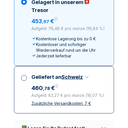
Gelagert in unserem
Tresor
453
€
,
97
Aufgeld: 76,46 € pro münze
(
16,84 %
)
Kostenlose Lagerung bis zu 0 €
Kostenloser und sofortiger
Wiederverkauf rund um die Uhr
Jederzeit lieferbar
Geliefert an
Schweiz
460
€
,
78
Aufgeld: 83,27 € pro münze
(
18,07 %
)
Zusätzliche Versandkosten:
7
€
Alle Steuern inbegriffen
Versicherte und diskrete Lieferung
Vertrauenswürdige
Lieferunternehmen