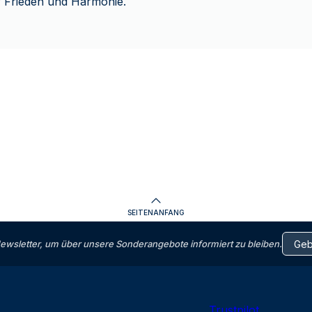
r Frieden und Harmonie.
SEITENANFANG
letter, um über unsere Sonderangebote informiert zu bleiben.
Trustpilot