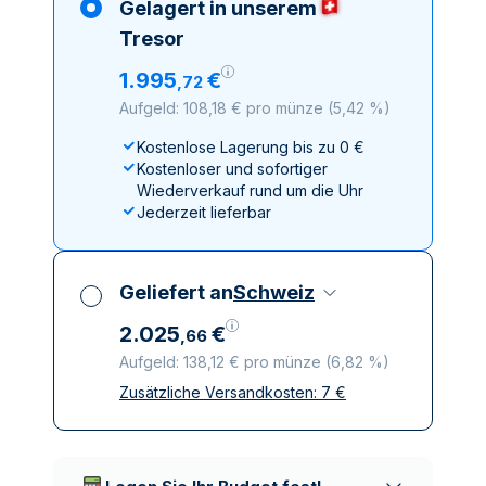
Gelagert in unserem
Tresor
1
.
995
€
,
72
Aufgeld: 108,18 € pro münze
(
5,42 %
)
Kostenlose Lagerung bis zu 0 €
Kostenloser und sofortiger
Wiederverkauf rund um die Uhr
Jederzeit lieferbar
Geliefert an
Schweiz
2
.
025
€
,
66
Aufgeld: 138,12 € pro münze
(
6,82 %
)
Zusätzliche Versandkosten:
7
€
Alle Steuern inbegriffen
Versicherte und diskrete Lieferung
Vertrauenswürdige
Lieferunternehmen