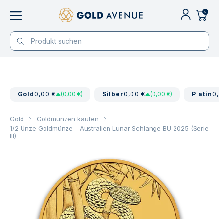
0
Gold
0,00 €
(0,00 €)
Silber
0,00 €
(0,00 €)
Platin
0
Gold
Goldmünzen kaufen
1/2 Unze Goldmünze - Australien Lunar Schlange BU 2025 (Serie
III)