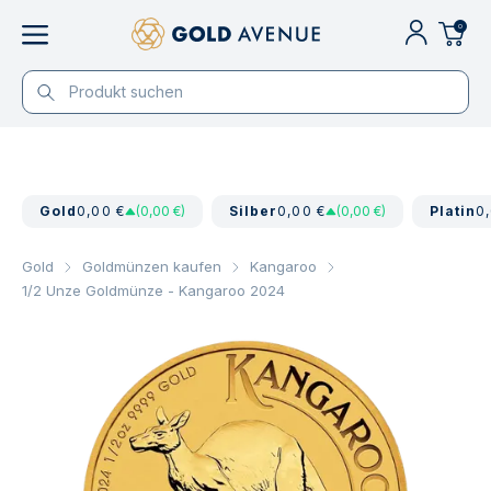
0
Gold
0,00 €
(0,00 €)
Silber
0,00 €
(0,00 €)
Platin
0
Gold
Goldmünzen kaufen
Kangaroo
1/2 Unze Goldmünze - Kangaroo 2024