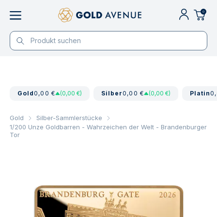
0
Gold
0,00 €
(0,00 €)
Silber
0,00 €
(0,00 €)
Platin
0
Gold
Silber-Sammlerstücke
1/200 Unze Goldbarren - Wahrzeichen der Welt - Brandenburger
Tor