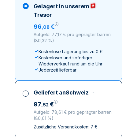
Gelagert in unserem
Tresor
96
€
,
08
Aufgeld: 77,17 € pro geprägter barren
(
80,32 %
)
Kostenlose Lagerung bis zu 0 €
Kostenloser und sofortiger
Wiederverkauf rund um die Uhr
Jederzeit lieferbar
Geliefert an
Schweiz
97
€
,
52
Aufgeld: 78,61 € pro geprägter barren
(
80,61 %
)
Zusätzliche Versandkosten:
7
€
Alle Steuern inbegriffen
Versicherte und diskrete Lieferung