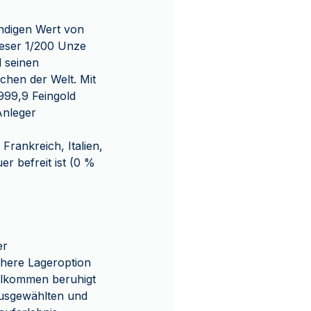
ändigen Wert von
ieser 1/200 Unze
 seinen
chen der Welt. Mit
999,9 Feingold
Anleger
rankreich, Italien,
r befreit ist (0 %
er
chere Lageroption
ollkommen beruhigt
ausgewählten und