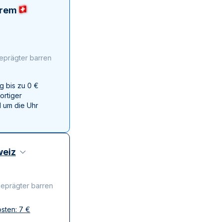
Swissmint
erem
Italienischen Staatlichen Münze
geprägter barren
g bis zu 0 €
ortiger
 um die Uhr
eiz
geprägter barren
osten:
7
€
ffen