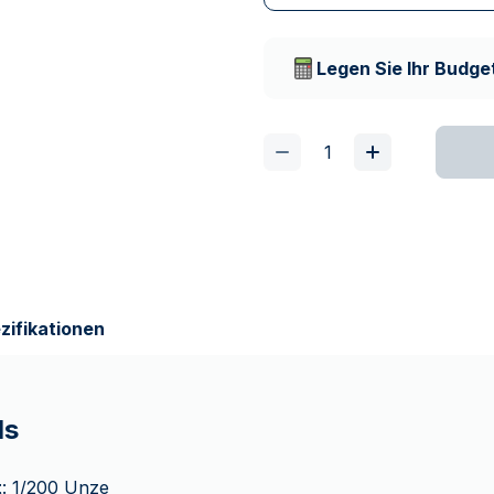
Versicherte und dis
Vertrauenswürdige
Lieferunternehmen
Legen Sie Ihr Budget
zifikationen
ls
t
: 1/200 Unze