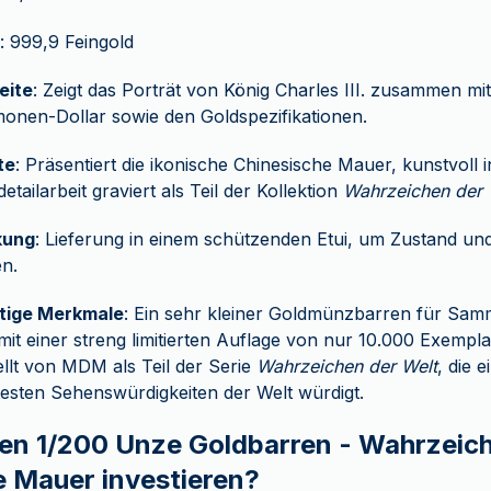
: 999,9 Feingold
eite
: Zeigt das Porträt von König Charles III. zusammen 
onen-Dollar sowie den Goldspezifikationen.
te
: Präsentiert die ikonische Chinesische Mauer, kunstvoll
etailarbeit graviert als Teil der Kollektion
Wahrzeichen der 
kung
: Lieferung in einem schützenden Etui, um Zustand un
n.
rtige Merkmale
: Ein sehr kleiner Goldmünzbarren für Samm
 mit einer streng limitierten Auflage von nur 10.000 Exempla
llt von MDM als Teil der Serie
Wahrzeichen der Welt
, die e
sten Sehenswürdigkeiten der Welt würdigt.
en 1/200 Unze Goldbarren - Wahrzeich
e Mauer investieren?