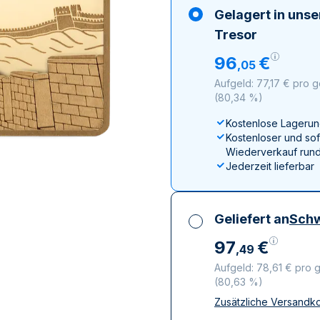
ukte anzeigen
rodukte anzeigen
100 Gramm
15 Kilogramm
Maple Leaf
Känguru
Gelagert in uns
250 Gramm
Napoleon
Panda
Tresor
1 Kilogramm
Panda
Kookaburra
96
€
,
05
Philharmoniker
Aufgeld: 77,17 € pro 
Sovereign
(
80,34 %
)
Vreneli
Kostenlose Lagerun
Kostenloser und sof
Wiederverkauf rund
Jederzeit lieferbar
Geliefert an
Schw
97
€
,
49
Aufgeld: 78,61 € pro 
(
80,63 %
)
Zusätzliche Versandk
Alle Steuern inbegri