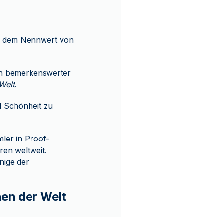
mit dem Nennwert von
 in bemerkenswerter
Welt
.
d Schönheit zu
ler in Proof-
ren weltweit.
inige der
en der Welt