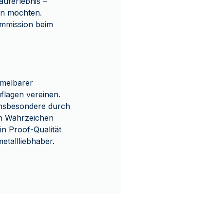
auferlebnis –
rn möchten.
ommission beim
mmelbarer
flagen vereinen.
insbesondere durch
en Wahrzeichen
in Proof-Qualität
tallliebhaber.