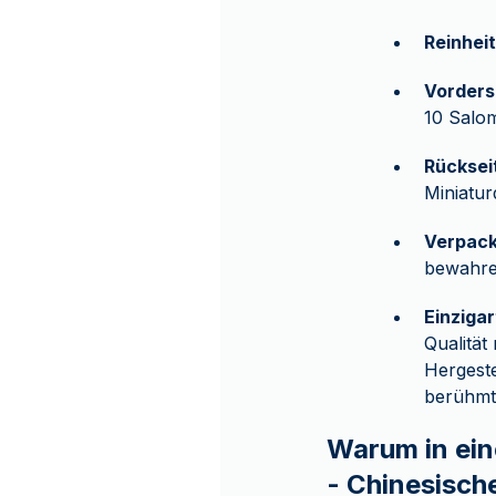
Reinheit
Vorders
10 Salom
Rücksei
Miniaturd
Verpac
bewahre
Einziga
Qualität
Hergeste
berühmte
Warum in ein
- Chinesisch