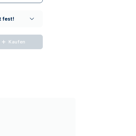
krete Lieferung
 fest!
Kaufen