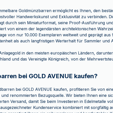
sammelbare Goldmünzbarren ermöglicht es Ihnen, den best
nstvoller Handwerkskunst und Exklusivität zu verbinden. D
gt durch sein Miniaturformat, seine Proof-Ausführung und
iert von einem der legendärsten architektonischen Wahrzei
uflage von nur 10.000 Exemplaren weltweit und geprägt aus 
ltenheit als auch langfristigen Werterhalt für Sammler und 
Anlagegold in den meisten europäischen Ländern, darunter F
hland und das Vereinigte Königreich, von der Mehrwertsteue
arren bei GOLD AVENUE kaufen?
dbarren bei GOLD AVENUE kaufen, profitieren Sie von ein
und renommierten Bezugsquelle. Wir bieten Ihnen eine si
erten Versand, damit Sie beim Investieren in Edelmetalle v
ausgezeichneter Kundenservice kombiniert mit sorgfältig 