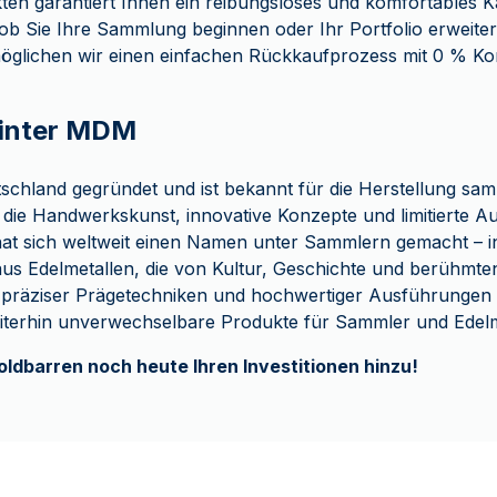
ukten garantiert Ihnen ein reibungsloses und komfortables K
ob Sie Ihre Sammlung beginnen oder Ihr Portfolio erweite
öglichen wir einen einfachen Rückkaufprozess mit 0 % K
hinter MDM
chland gegründet und ist bekannt für die Herstellung sa
 die Handwerkskunst, innovative Konzepte und limitierte Au
t sich weltweit einen Namen unter Sammlern gemacht – 
s Edelmetallen, die von Kultur, Geschichte und berühmt
nk präziser Prägetechniken und hochwertiger Ausführungen 
terhin unverwechselbare Produkte für Sammler und Edelme
oldbarren noch heute Ihren Investitionen hinzu!