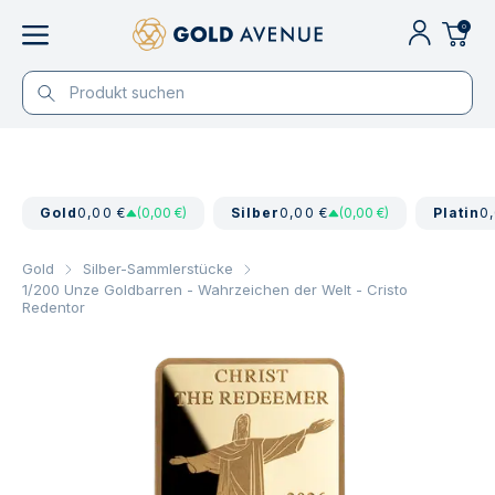
0
Gold
0,00 €
(0,00 €)
Silber
0,00 €
(0,00 €)
Platin
0
Gold
Silber-Sammlerstücke
1/200 Unze Goldbarren - Wahrzeichen der Welt - Cristo
Redentor