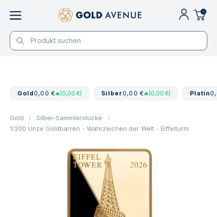
0
Gold
0,00 €
(0,00 €)
Silber
0,00 €
(0,00 €)
Platin
0
Gold
Silber-Sammlerstücke
1/200 Unze Goldbarren - Wahrzeichen der Welt - Eiffelturm