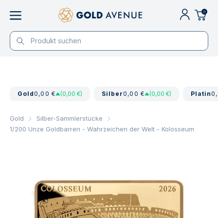
0
Gold
0,00 €
(0,00 €)
Silber
0,00 €
(0,00 €)
Platin
0
Gold
Silber-Sammlerstücke
1/200 Unze Goldbarren - Wahrzeichen der Welt - Kolosseum